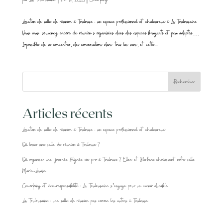
Location de salle de réunion à Toulouse : un espace professionnel et chaleureux à La Toulousaine
Vous vous souvenez encore de réunion s organisées dans des espaces bruyants et peu adaptés…
Impossible de se concentrer, des conversations dans tous les sens, et cette...
Rechercher
Articles récents
Location de salle de réunion à Toulouse : un espace professionnel et chaleureux
Où louer une salle de réunion à Toulouse ?
Où organiser une journée Alignée vie pro à Toulouse ? Ellen et Barbara choisissent notre salle
Marie-Louise
Coworking et éco-responsabilité : La Toulousaine s’engage pour un avenir durable
La Toulousaine : une salle de réunion pas comme les autres à Toulouse